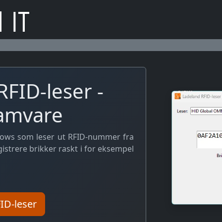
 IT
FID-leser -
ramvare
dows som leser ut RFID-nummer fra
egistrere brikker raskt i for eksempel
ID-leser