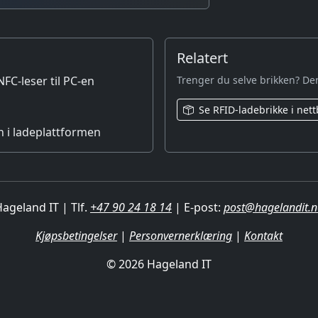
Relatert
FC-leser til PC-en
Trenger du selve brikken? Den
Se RFID-ladebrikke i nett
 i ladeplattformen
ageland IT | Tlf.
+47 90 24 18 14
| E-post:
post@hagelandit.
Kjøpsbetingelser
|
Personvernerklæring
|
Kontakt
© 2026 Hageland IT