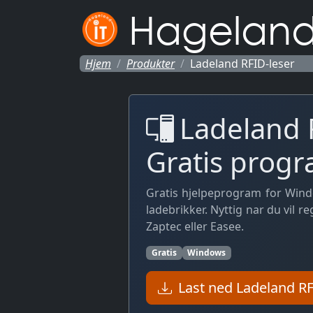
Hageland
Hjem
Produkter
Ladeland RFID-leser
Ladeland R
Gratis prog
Gratis hjelpeprogram for Win
ladebrikker. Nyttig nar du vil r
Zaptec eller Easee.
Gratis
Windows
Last ned Ladeland RF