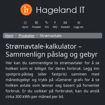
Hageland IT
Hjem
Produkt
Pris
FAQ
Kontakt
Logg inn
Hjem
Produkter
Strømavtale
Strømavtale-kalkulator –
Sammenlign påslag og gebyr
Her kan du sammenligne to strømavtaler for å se
hvilken som er billigst for deres forbruk. Legg inn
spotpris-påslag (eller fastpris) sammen med
månedsgebyr og trykk på «Generer graf» for å se
hvilken avtale som lønner seg basert på forventet
forbruk. Er du usikker på forbruket, kan du anslå
cirka 300 kWh per måned per bil.