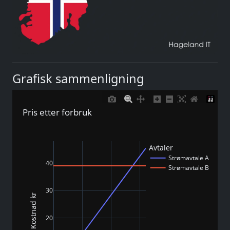
Grafisk sammenligning
Pris etter forbruk
Avtaler
Strømavtale A
40
Strømavtale B
30
Kostnad kr
20