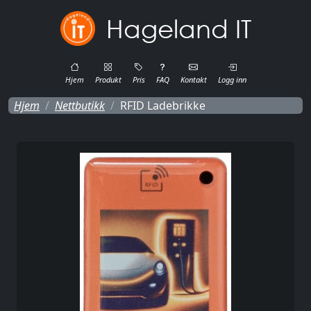
Hageland IT
Hjem
Produkt
Pris
FAQ
Kontakt
Logg inn
Hjem
Nettbutikk
RFID Ladebrikke